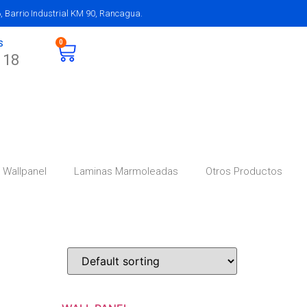
 Barrio Industrial KM 90, Rancagua.
0
S
118
Wallpanel
Laminas Marmoleadas
Otros Productos