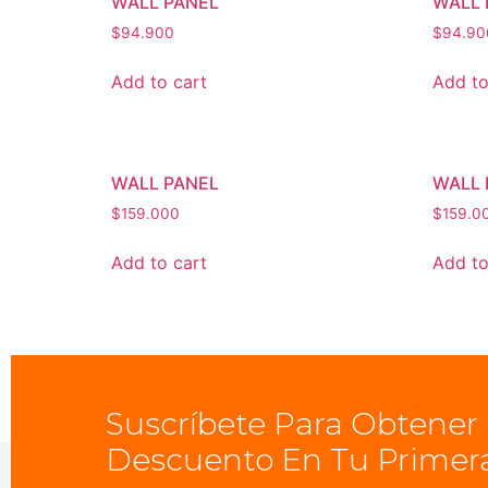
WALL PANEL
WALL 
$
94.900
$
94.90
Add to cart
Add to
WALL PANEL
WALL 
$
159.000
$
159.0
Add to cart
Add to
Suscríbete Para Obtener
Descuento En Tu Primer