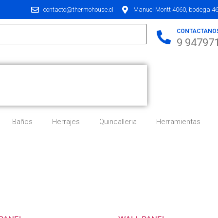
contacto@thermohouse.cl
Manuel Montt 4060, bodega 46,
CONTACTANO
9 94797
Baños
Herrajes
Quincalleria
Herramientas