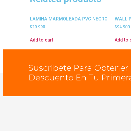
LAMINA MARMOLEADA PVC NEGRO
WALL 
$
29.990
$
94.900
Add to cart
Add to 
Suscríbete Para Obtener
Descuento En Tu Primer