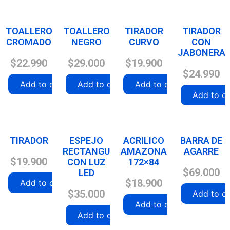
TOALLERO
TOALLERO
TIRADOR
TIRADOR
CROMADO
NEGRO
CURVO
CON
JABONERA
$
22.990
$
29.000
$
19.900
$
24.990
Add to cart
Add to cart
Add to cart
Add to ca
TIRADOR
ESPEJO
ACRILICO
BARRA DE
RECTANGULAR
AMAZONA
AGARRE
$
19.900
CON LUZ
172×84
$
69.000
LED
$
18.900
Add to cart
$
35.000
Add to ca
Add to cart
Add to cart