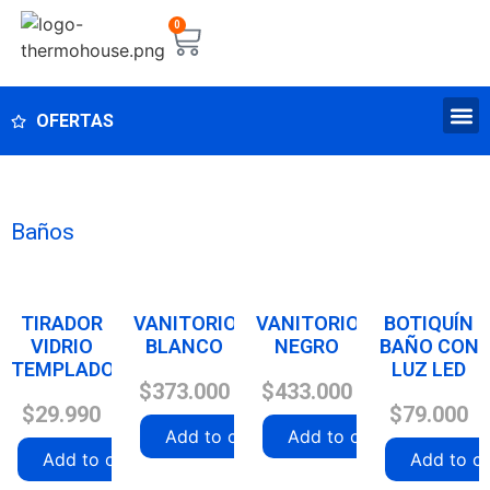
0
OFERTAS
Baños
TIRADOR
VANITORIO
VANITORIO
BOTIQUÍN
VIDRIO
BLANCO
NEGRO
BAÑO CON
TEMPLADO
LUZ LED
$
373.000
$
433.000
$
29.990
$
79.000
Add to cart
Add to cart
Add to cart
Add to ca