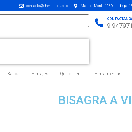
contacto@thermohouse.cl
Manuel Montt 4060, bodega 46,
CONTACTANO
9 94797
Baños
Herrajes
Quincalleria
Herramientas
BISAGRA A V