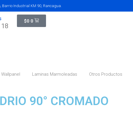
 Barrio Industrial KM 90, Rancagua.
S
$
0
0
118
Wallpanel
Laminas Marmoleadas
Otros Productos
IDRIO 90° CROMADO