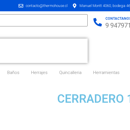
contacto@thermohouse.cl
Manuel Montt 4060, bodega 46,
CONTACTANO
9 94797
Baños
Herrajes
Quincalleria
Herramientas
CERRADERO 