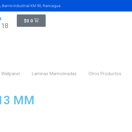
 Barrio Industrial KM 90, Rancagua.
S
$
0
0
118
Wallpanel
Laminas Marmoleadas
Otros Productos
13 MM