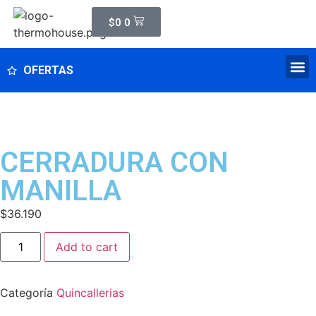
$
0
0
OFERTAS
CERRADURA CON
MANILLA
$
36.190
Add to cart
Categoría
Quincallerias