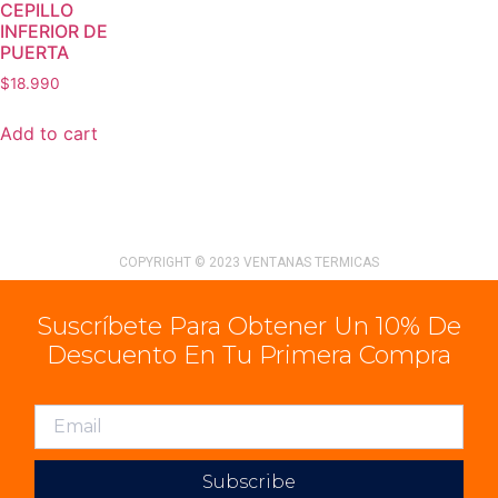
CEPILLO
INFERIOR DE
PUERTA
$
18.990
Add to cart
COPYRIGHT © 2023 VENTANAS TERMICAS
Suscríbete Para Obtener Un 10% De
Descuento En Tu Primera Compra
Subscribe