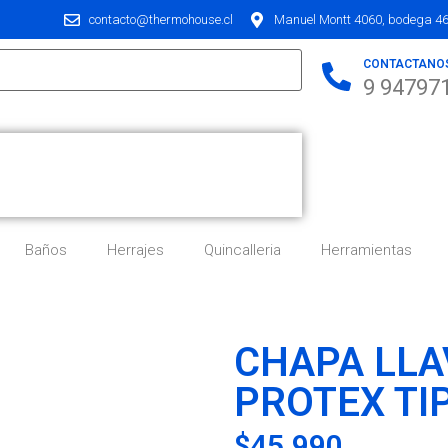
contacto@thermohouse.cl
Manuel Montt 4060, bodega 46,
CONTACTANO
9 94797
Baños
Herrajes
Quincalleria
Herramientas
CHAPA LLA
PROTEX TI
$
45.990