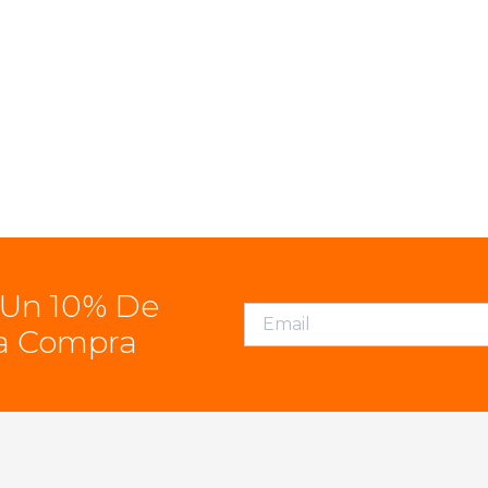
 Un 10% De
a Compra