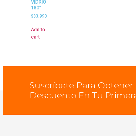
VIDRIO
180°
$
33.990
Add to
cart
Suscríbete Para Obtener
Descuento En Tu Primer