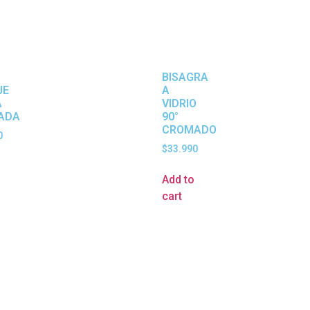
BISAGRA
JE
A
A
VIDRIO
ADA
90°
CROMADO
0
$
33.990
Add to
cart