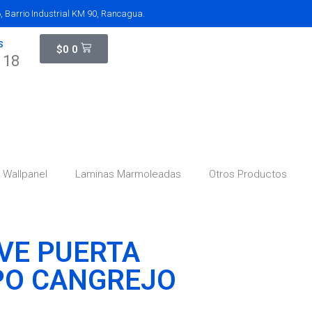
 Barrio Industrial KM 90, Rancagua.
S
$
0
0
118
Wallpanel
Laminas Marmoleadas
Otros Productos
VE PUERTA
PO CANGREJO