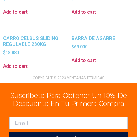
Add to cart
Add to cart
CARRO CELSUS SLIDING
BARRA DE AGARRE
REGULABLE 230KG
$
69.000
$
18.880
Add to cart
Add to cart
COPYRIGHT © 2023 VENTANAS TERMICAS
Suscríbete Para Obtener Un 10% De
Descuento En Tu Primera Compra