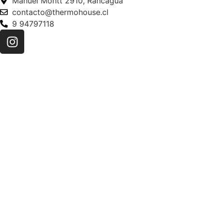
Manuel Montt 2910, Rancagua
contacto@thermohouse.cl
9 94797118