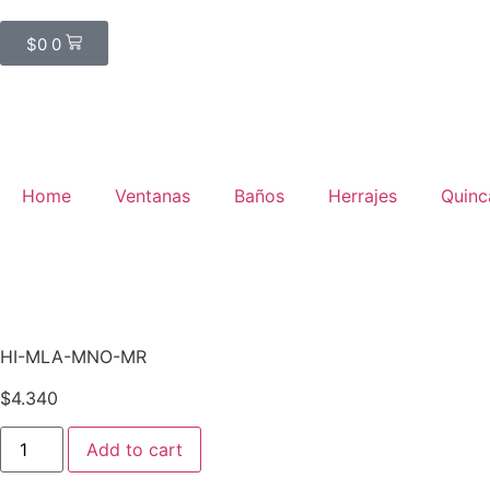
$
0
0
Home
Ventanas
Baños
Herrajes
Quinca
HI-MLA-MNO-MR
$
4.340
Add to cart