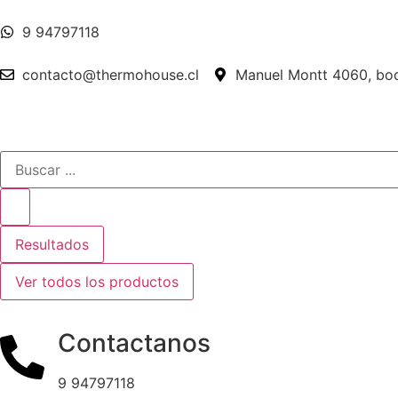
9 94797118
contacto@thermohouse.cl
Manuel Montt 4060, bode
Resultados
Ver todos los productos
Contactanos
9 94797118