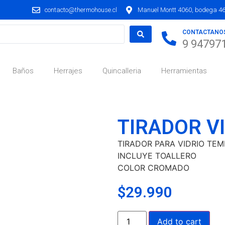
contacto@thermohouse.cl
Manuel Montt 4060, bodega 46,
CONTACTANO
9 94797
Baños
Herrajes
Quincalleria
Herramientas
TIRADOR V
TIRADOR PARA VIDRIO TE
INCLUYE TOALLERO
COLOR CROMADO
$
29.990
Add to cart