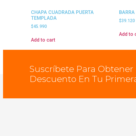
CHAPA CUADRADA PUERTA
BARRA 
TEMPLADA
$
39.120
$
45.990
Add to 
Add to cart
Suscríbete Para Obtener
Descuento En Tu Primer