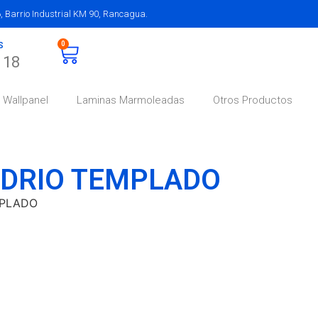
 Barrio Industrial KM 90, Rancagua.
0
S
118
Wallpanel
Laminas Marmoleadas
Otros Productos
IDRIO TEMPLADO
MPLADO