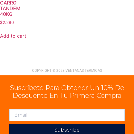
CARRO
TANDEM
40KG
$
2.290
Add to cart
COPYRIGHT © 2023 VENTANAS TERMICAS
Suscríbete Para Obtener Un 10% De
Descuento En Tu Primera Compra
Subscribe