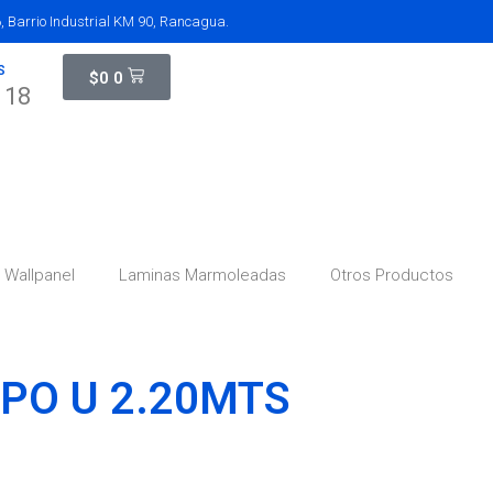
 Barrio Industrial KM 90, Rancagua.
S
$
0
0
118
Wallpanel
Laminas Marmoleadas
Otros Productos
IPO U 2.20MTS