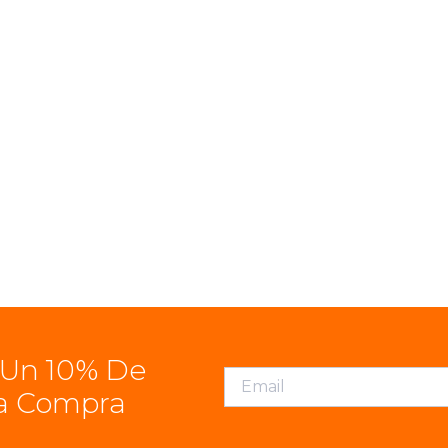
 Un 10% De
a Compra