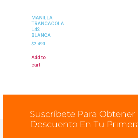
MANILLA
TRANCACOLA
L42
BLANCA
$
2.490
Add to
cart
Suscríbete Para Obtener
Descuento En Tu Primer