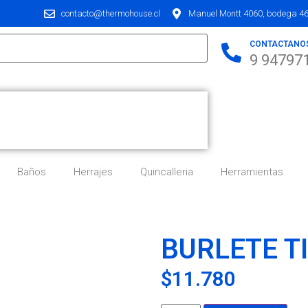
contacto@thermohouse.cl
Manuel Montt 4060, bodega 46,
CONTACTANO
9 94797
Baños
Herrajes
Quincalleria
Herramientas
BURLETE T
$
11.780