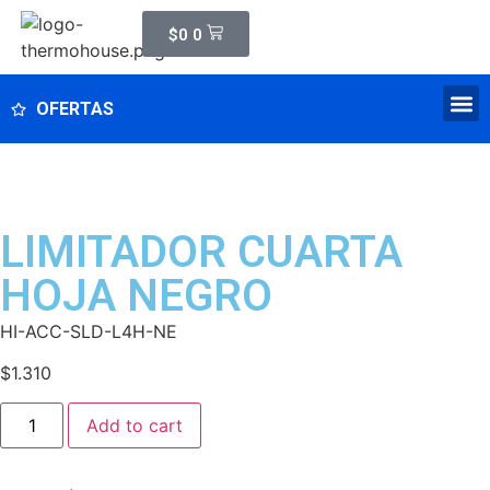
$
0
0
OFERTAS
LIMITADOR CUARTA
HOJA NEGRO
HI-ACC-SLD-L4H-NE
$
1.310
Add to cart