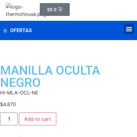
$
0
0
OFERTAS
MANILLA OCULTA
NEGRO
HI-MLA-OCL-NE
$
4.870
Add to cart