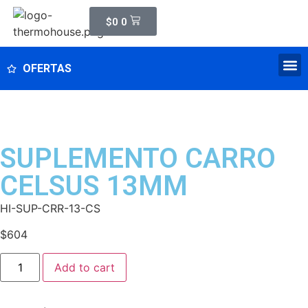
$
0
0
OFERTAS
SUPLEMENTO CARRO
CELSUS 13MM
HI-SUP-CRR-13-CS
$
604
Add to cart